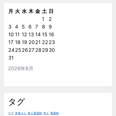
看
月
火
水
木
金
土
日
護
1
2
師
3
4
5
6
7
8
9
の
10
11
12
13
14
15
16
メ
17
18
19
20
21
リ
22
23
ッ
24
25
26
27
28
29
30
ト
31
を
2026年8月
詳
し
く
解
タグ
説
し
ケア
患者さん
新人看護師
ま
求人
看護師