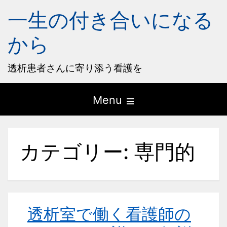
一生の付き合いになる
から
透析患者さんに寄り添う看護を
Open
Menu
the
main
カテゴリー:
専門的
menu
透析室で働く看護師の